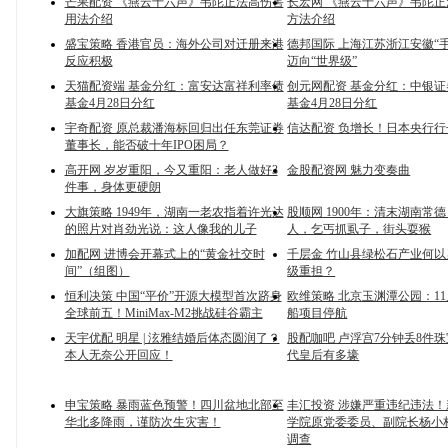
芒果配资 《燕云十六声》韦陀正法高伤害
长宏网 《燕云十六声》韦陀
用法介绍
方法介绍
盛宝策略 香港官员：海外公司对迁册来港
德邦国际 上海江苏浙江安徽“手
反应积极
迈向“世界级”
天猫配资端 基金分红：富安达富祥利率债
创元网配资 基金分红：中银
基金4月28日分红
基金4月28日分红
宇奇配资 原总裁潘海标回归出任东莞证券
信达配资 负增长！日本央行行
董事长，能否破十年IPO困局？
高开网 岁岁重阳，今又重阳：老人做好3
金股配资网 魅力变奏曲
件事，身体更硬朗
大旗策略 1949年，湖南一老农指着许光达
股顺网 1900年：清末湖南常
的照片对肖劲光说：这人像我的儿子
人，乞丐抓虱子，街头耍猴
加配网 进博会开幕式上的“黄金社交时
千层金 竹山县绿松石产业何
间”（组图）
级重担？
恒利决策 中国“平价”开源大模型首次跻身
欧维策略 北京玉渊潭公园：11
全球前五！MiniMax-M2挑战硅谷霸主
船项目停航
天宇优配 明星 | 泫雅结婚后体态圆润了？
股配咖吧 卢浮宫7分钟丢8件
本人无奈公开回应！
代皇后有多壕
申宝策略 暴雨蓝色预警！四川盆地北部至
丰汇投资 涉嫌严重违纪违法
华北多降雨，谨防次生灾害！
学院原党委委员、副院长杨小
调查