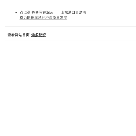
点点盈 答卷写在深蓝——山东港口青岛港
奋力助推海洋经济高质量发展
查看网站首页:
炫多配资