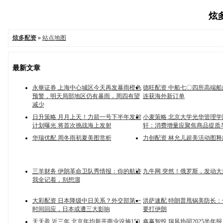
炫多
炫多配资
»
站点地图
最新文章
永崋证券 上海中心城区今天再发暴雨橙色
德旺配资 中船七〇四所高端
预警，明天局部地区仍有暴雨，周四有望
连获海外新订单
减少
日升策略 月月上天！力箭一号下半年发射
小麦策略 北京大学光华管理
计划曝光 将首次挑战海上发射
轩：消费增量应聚焦商品提质
华瑞优配 周冬雨初夏美图赏析
力创配资 林允儿超美活动图释
三羊财务 伊朗革命卫队秀情报：你的航迹
九牛网 突然！俄罗斯，发动
我全记着，别想溜
大彩配资 日本降级中日关系？外交部第一
洪萨速配 特朗普甩锅美防长
时间回应，日本或遭三大影响
要打伊朗
天天盈 近三年 北京年均新开商业设施150
鑫赢智投 瑞风协同2025半年