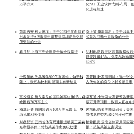
万平方米
化“AI+工业软件”战略布局，
化进程加速
前海吉安 科大讯飞：关于2025年度向特定
涨上策 华海清科：关于以集
对象发行A股股票申请获得深圳证券交易
式首次回购公司股份的公告
所受理的公告
鑫月配 上海市委金融委全体会议举行
明利配资 欧元区蓝筹股指收跌约
斯麦跌超4.3%，化学品制造商Sy
30.6%
沪深策略 为乌筹集900亿有困难，匈牙利
高开网 叶罗丽测试：选一张
阻止，默茨与比利时磋商未有新结果
古代你爸的身份？我爸是皇帝
富投恒盈 街头常见的国民神车红旗H5，凭
掌互通 小米两大高管预告新车
啥圈粉76万车主？
载可升降顶棚，数百人正在冬
稳拿证券 特朗普购入100万美元奈飞、华
纯旭配资端 美能源部长：美
纳兄弟相关债券
雪佛龙在委内瑞拉的许可范围
财盘配资 云南省体育局通报运动员王某实
楠希配资 云南省体育局回应
名举报事件：对范某某作出免职处理
报：范某某被立案调查